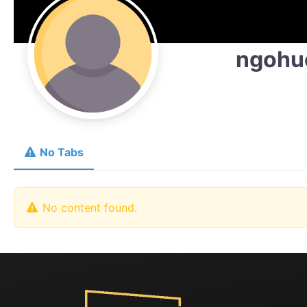
ngohu
No Tabs
No content found.