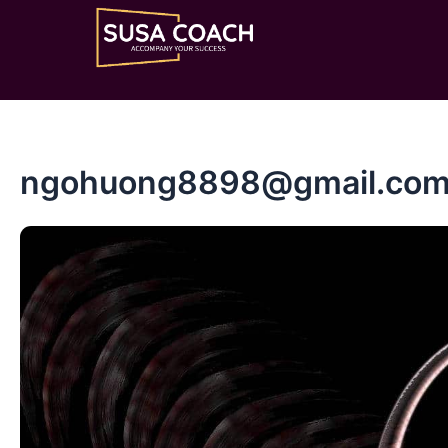
Nhảy
tới
nội
dung
ngohuong8898@gmail.co