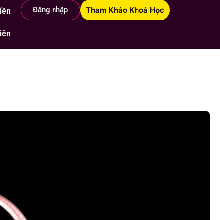
Đăng nhập
Tham Khảo Khoá Học
Hiền
i với Hiền
Nhóm học viên
iên