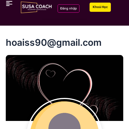
Nhảy
Khoá Học
Đăng nhập
tới
nội
dung
hoaiss90@gmail.com